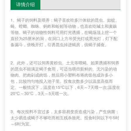
详情介绍
1、蝎子的饲料及喂养：蝎子喜欢吃多汁体软的昆虫。如蚊、
蝇、螳螂、蜘蛛、蚂蚱和蚯蚓等动物，也喜欢吃碱土和麦麸
等物。蝎子的动物性饲料可用灯光诱捕，在蝎场顶上挖一个
直径为25厘米的洞，在洞口上方吊荧光灯或黑光灯，灯下配
备漏斗，傍晚开灯，引诱昆虫掉进蝎房，供蝎子捕食。
2、
此外，还可以饲养黄粉虫、土元等喂蝎。如果诱捕和饲养
的昆虫不能满足蝎子食用，可适当喂些新鲜的、无污染的动
物肉。把肉剁成肉馅，然后用小塑料布将肉馅包成许多小
包，比较均匀地投入池子里。投食次数多少以温度高低而
定。一般情况下，温度在15℃以下，6天～7天喂一次;温度在
20℃～30℃，3天～5天喂一次。
3、
每次投料不宜过多，太多容易变质造成污染，产生病菌；
太少易造成蝎子不够吃而相互残杀致死。投食时间以下午5时
～6时为宜。