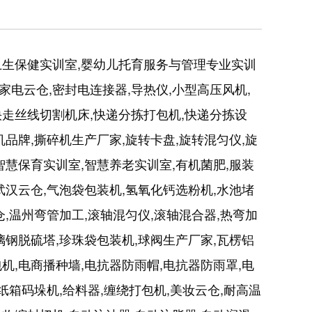
儿卫生保健实训室,婴幼儿托育服务与管理专业实训
家电云仓,密封电连接器,导热仪,小型高压风机,
快走丝线切割机床,快递分拣打包机,快递分拣设
机品牌,撕碎机生产厂家,旋转卡盘,旋转混匀仪,旋
智慧保育实训室,智慧养老实训室,有机菌肥,服装
武汉云仓,气泡袋包装机,氢氧化钙选粉机,水池堵
仓,温州弯管加工,滚轴混匀仪,滚轴混合器,热弯加
璃钢脱硫塔,珍珠袋包装机,球阀生产厂家,瓦楞铝
机,电商播种墙,电抗器防雨帽,电抗器防雨罩,电
纸箱码垛机,给料器,缠绕打包机,美妆云仓,耐高温