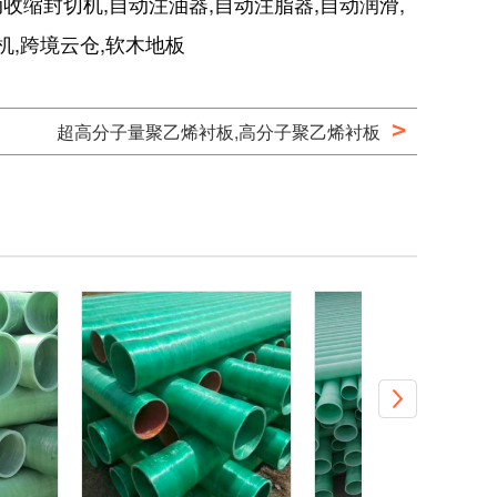
收缩封切机,自动注油器,自动注脂器,自动润滑,
机,跨境云仓,软木地板
>
超高分子量聚乙烯衬板,高分子聚乙烯衬板