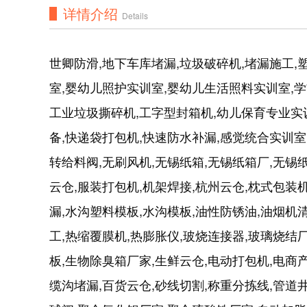
详情介绍
Details
世卿防滑,地下车库堵漏,垃圾破碎机,堵漏施工
室,婴幼儿照护实训室,婴幼儿生活照料实训室,学
工业垃圾撕碎机,工字型封箱机,幼儿保育专业实
备,快递袋打包机,快速防水补漏,感觉统合实训室
转给料阀,无刷风机,无锡纸箱,无锡纸箱厂,无锡
云仓,服装打包机,机架焊接,杭州云仓,枕式包装
漏,水沟塑料模板,水沟模板,油性防锈油,油烟机
工,热缩覆膜机,热膨胀仪,玻烧连接器,玻璃烧结
板,生物除臭箱厂家,生鲜云仓,电动打包机,电商
缆沟堵漏,百货云仓,砂线切割,称重分拣线,管道